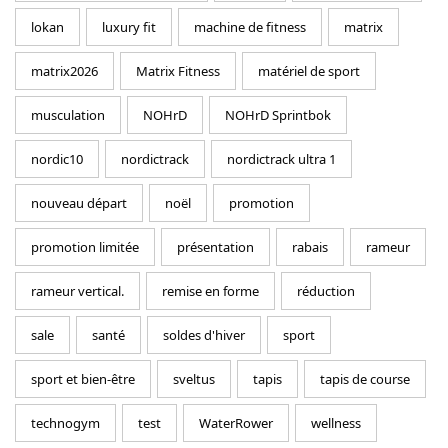
lokan
luxury fit
machine de fitness
matrix
matrix2026
Matrix Fitness
matériel de sport
musculation
NOHrD
NOHrD Sprintbok
nordic10
nordictrack
nordictrack ultra 1
nouveau départ
noël
promotion
promotion limitée
présentation
rabais
rameur
rameur vertical.
remise en forme
réduction
sale
santé
soldes d'hiver
sport
sport et bien-être
sveltus
tapis
tapis de course
technogym
test
WaterRower
wellness