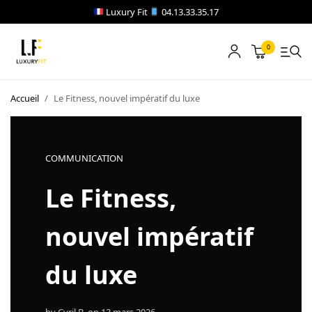
Luxury Fit
04.13.33.35.17
0
LOCATION
Accueil
/
Le Fitness, nouvel impératif du luxe
NOTRE CATALOGUE
BLOG
COMMUNICATION
A PROPOS
Le Fitness,
CONTACT
nouvel impératif
du luxe
Blog
Boutique
A propos
by
Cyril B.
on
13 mars 2026