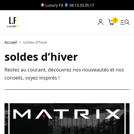
Luxury Fit
04.13.33.35.17
0
LOCATION
Accueil
/
soldes d'hiver
NOTRE CATALOGUE
soldes d’hiver
BLOG
Restez au courant, découvrez nos nouveautés et nos
conseils, soyez inspirés !
A PROPOS
CONTACT
Blog
Boutique
A propos