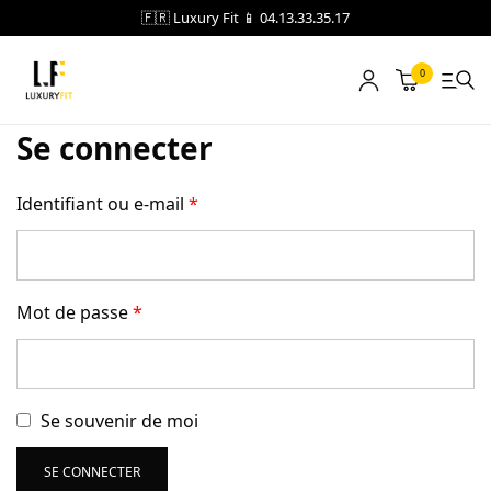
🇫🇷 Luxury Fit 📱 04.13.33.35.17
0
Se connecter
LOCATION
NOTRE CATALOGUE
Identifiant ou e-mail
*
BLOG
A PROPOS
Mot de passe
*
CONTACT
Se souvenir de moi
Blog
Boutique
SE CONNECTER
A propos