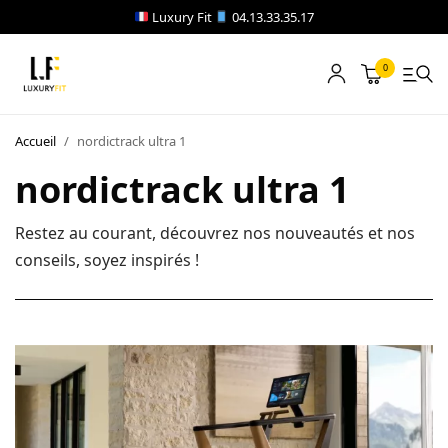
Luxury Fit
04.13.33.35.17
0
LOCATION
Accueil
/
nordictrack ultra 1
NOTRE CATALOGUE
nordictrack ultra 1
BLOG
Restez au courant, découvrez nos nouveautés et nos
conseils, soyez inspirés !
A PROPOS
CONTACT
Blog
Boutique
A propos