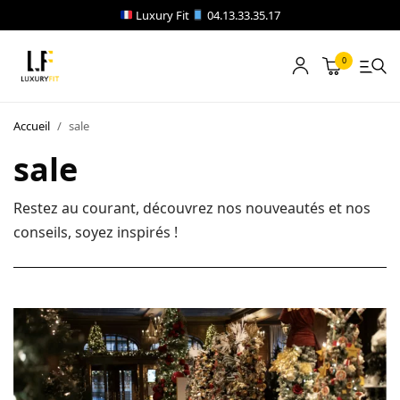
Luxury Fit
04.13.33.35.17
0
LOCATION
Accueil
/
sale
NOTRE CATALOGUE
sale
BLOG
Restez au courant, découvrez nos nouveautés et nos
conseils, soyez inspirés !
A PROPOS
CONTACT
Blog
Boutique
A propos