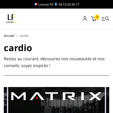
Luxury Fit
04.13.33.35.17
0
LOCATION
Accueil
/
cardio
NOTRE CATALOGUE
cardio
BLOG
Restez au courant, découvrez nos nouveautés et nos
conseils, soyez inspirés !
A PROPOS
CONTACT
Blog
Boutique
A propos