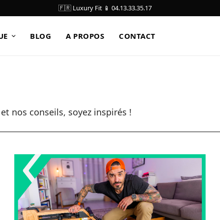
🇫🇷 Luxury Fit 📱 04.13.33.35.17
UE
BLOG
A PROPOS
CONTACT
t nos conseils, soyez inspirés !