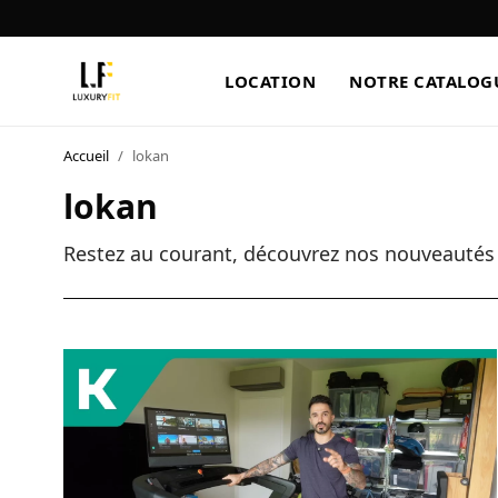
LOCATION
NOTRE CATALOG
Accueil
/
lokan
LOCATION
lokan
NOTRE CATALOGUE
Restez au courant, découvrez nos nouveautés e
BLOG
A PROPOS
CONTACT
Blog
Boutique