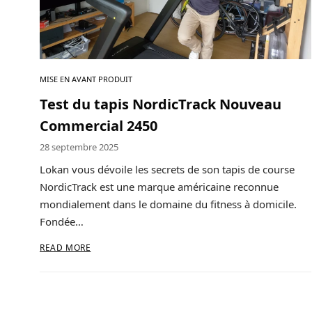
A propos
Contact
MISE EN AVANT PRODUIT
Copyright © 2024 Luxury Fit. All rights reserved.
Test du tapis NordicTrack Nouveau
Commercial 2450
28 septembre 2025
Lokan vous dévoile les secrets de son tapis de course
NordicTrack est une marque américaine reconnue
mondialement dans le domaine du fitness à domicile.
Fondée…
READ MORE