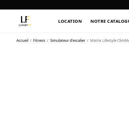
LOCATION
NOTRE CATALOG
Accueil
/
Fitness
/
Simulateur d'escalier
/
Matrix Lifestyle ClimbM
LOCATION
NOTRE CATALOGUE
BLOG
A PROPOS
CONTACT
Blog
Boutique