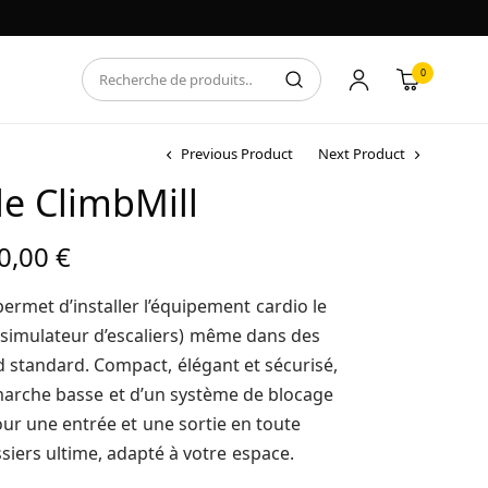
0
Previous Product
Next Product
le ClimbMill
Plage de
0,00
€
prix :
10116,00 €
permet d’installer l’équipement cardio le
à
simulateur d’escaliers) même dans des
15480,00 €
 standard. Compact, élégant et sécurisé,
marche basse et d’un système de blocage
r une entrée et une sortie en toute
siers ultime, adapté à votre espace.