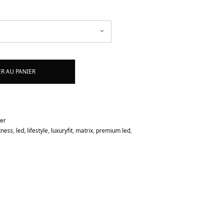
R AU PANIER
ier
itness
,
led
,
lifestyle
,
luxuryfit
,
matrix
,
premium led
,