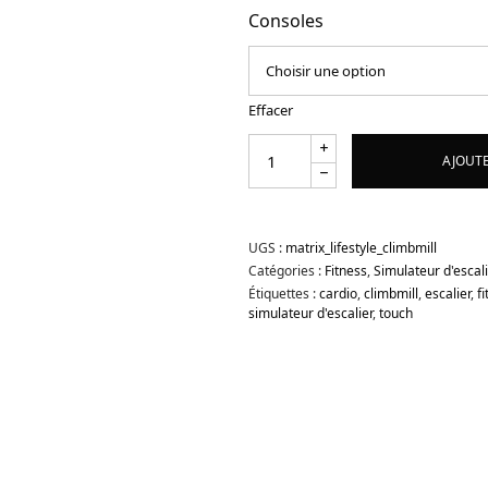
Consoles
Effacer
AJOUTE
UGS :
matrix_lifestyle_climbmill
Catégories :
Fitness
,
Simulateur d'escal
Étiquettes :
cardio
,
climbmill
,
escalier
,
f
simulateur d'escalier
,
touch