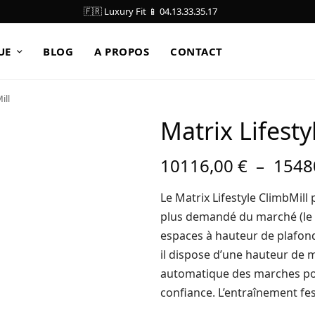
🇫🇷 Luxury Fit 📱 04.13.33.35.17
UE
BLOG
A PROPOS
CONTACT
ill
Matrix Lifesty
10116,00
€
–
1548
Le Matrix Lifestyle ClimbMill 
plus demandé du marché (le 
espaces à hauteur de plafond
il dispose d’une hauteur de 
automatique des marches pou
confiance. L’entraînement fes