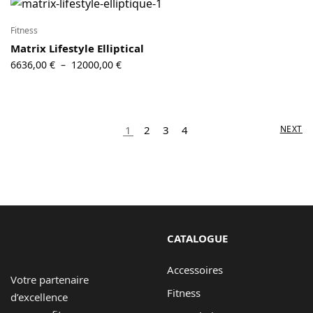
à
8520,00 €
Fitness
Matrix Lifestyle Elliptical
Plage de
6636,00
€
12000,00
€
–
prix :
6636,00 €
à
12000,00 €
1
2
3
4
NEXT
CATALOGUE
Accessoires
Votre partenaire
Fitness
d’excellence