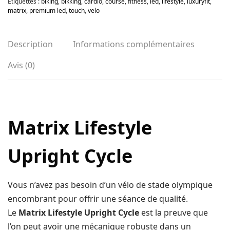
Étiquettes :
biking
,
bikking
,
cardio
,
course
,
fitness
,
led
,
lifestyle
,
luxuryfit
,
matrix
,
premium led
,
touch
,
velo
Description
Informations complémentaires
Avis (0)
Matrix Lifestyle
Upright Cycle
Vous n’avez pas besoin d’un vélo de stade olympique
encombrant pour offrir une séance de qualité.
Le
Matrix Lifestyle Upright Cycle
est la preuve que
l’on peut avoir une mécanique robuste dans un