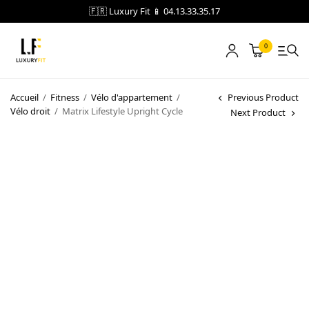
🇫🇷 Luxury Fit 📱 04.13.33.35.17
0
LOCATION
Accueil
/
Fitness
/
Vélo d'appartement
/
Previous Product
Vélo droit
/
Matrix Lifestyle Upright Cycle
Next Product
NOTRE CATALOGUE
BLOG
A PROPOS
CONTACT
Blog
Boutique
A propos