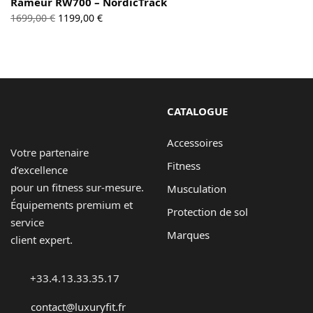
Rameur RW700 – NordicTrack
Le prix
Le prix
1699,00
€
1199,00
€
initial
actuel
était :
est :
1699,00 €.
1199,00 €.
CATALOGUE
Accessoires
Votre partenaire
Fitness
d’excellence
pour un fitness sur-mesure.
Musculation
Équipements premium et
Protection de sol
service
Marques
client expert.
+33.4.13.33.35.17
contact@luxuryfit.fr