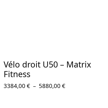
Vélo droit U50 – Matrix
Fitness
Plage de
3384,00
€
–
5880,00
€
prix :
3384,00 €
à