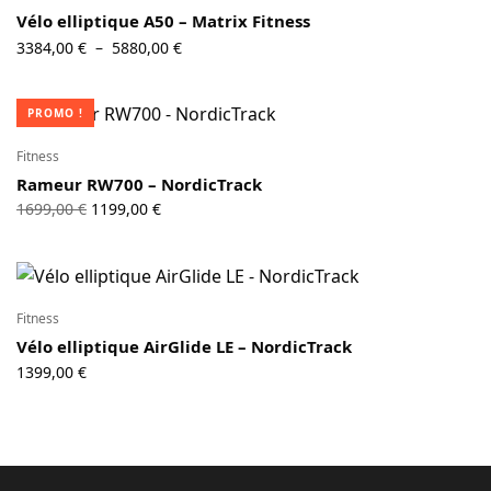
Vélo elliptique A50 – Matrix Fitness
Plage de
3384,00
€
5880,00
€
–
prix :
3384,00 €
PROMO !
à
5880,00 €
Fitness
Rameur RW700 – NordicTrack
Le prix
Le prix
1699,00
€
1199,00
€
initial
actuel
était :
est :
1699,00 €.
1199,00 €.
Fitness
Vélo elliptique AirGlide LE – NordicTrack
1399,00
€