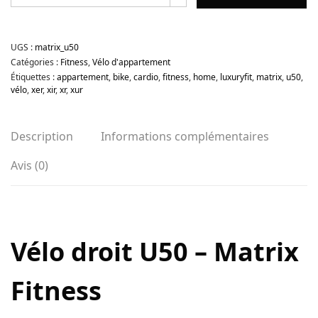
UGS :
matrix_u50
Catégories :
Fitness
,
Vélo d'appartement
Étiquettes :
appartement
,
bike
,
cardio
,
fitness
,
home
,
luxuryfit
,
matrix
,
u50
,
vélo
,
xer
,
xir
,
xr
,
xur
Description
Informations complémentaires
Avis (0)
Vélo droit U50 – Matrix
Fitness