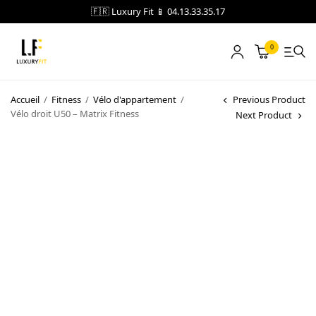
🇫🇷 Luxury Fit 📱 04.13.33.35.17
0
LOCATION
Accueil
/
Fitness
/
Vélo d'appartement
/
Previous Product
Vélo droit U50 – Matrix Fitness
Next Product
NOTRE CATALOGUE
BLOG
A PROPOS
CONTACT
Blog
Boutique
A propos