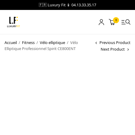
🇫🇷 Luxury Fit 📱 04.13.33.35.17
0
LOCATION
Accueil
/
Fitness
/
Vélo elliptique
/
Vélo
Previous Product
Elliptique Professionnel Spirit CE800ENT
Next Product
NOTRE CATALOGUE
BLOG
A PROPOS
CONTACT
Blog
Boutique
A propos