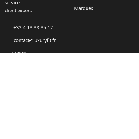
service
Marques
client expert.
+33.4.13.33.35.17
contact@luxuryfit.fr
France
MENU
INFORMATIONS
LOCATION
Conditions générales de
vente (CGV)
NOTRE CATALOGUE
Conditions générales
BLOG
d’utilisation (CGU)
A PROPOS
Mentions légales et
CONTACT
politique de confidentialité