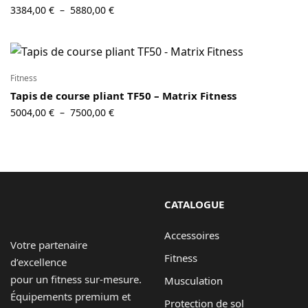
Plage de
3384,00
€
5880,00
€
–
prix :
3384,00 €
à
5880,00 €
Fitness
Tapis de course pliant TF50 – Matrix Fitness
Plage de
5004,00
€
7500,00
€
–
prix :
5004,00 €
à
7500,00 €
CATALOGUE
Accessoires
Votre partenaire
Fitness
d’excellence
pour un fitness sur-mesure.
Musculation
Équipements premium et
Protection de sol