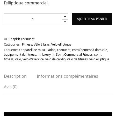
l’elliptique commercial.
AJOUTER AU PANIER
UGS :
spirit-ce800ent
Catégories :
Fitness
,
Vélo à bras
,
Vélo elliptique
Étiquettes :
appareil de musculation
,
ce800ent
,
entraînement à domicile
,
équipement de fitness
,
fit
,
luxury fit
,
Spirit Commercial Fitness
,
spirit
fitness
,
vélo
,
vélo d'exercice
,
vélo de cardio
,
vélo de fitness
,
vélo elliptique
Description
Informations complémentaires
Avis (0)