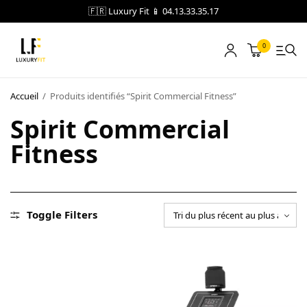
🇫🇷 Luxury Fit 📱 04.13.33.35.17
0
LOCATION
Accueil
/
Produits identifiés “Spirit Commercial Fitness”
Spirit Commercial
NOTRE CATALOGUE
Fitness
BLOG
A PROPOS
CONTACT
Toggle Filters
Blog
Boutique
A propos