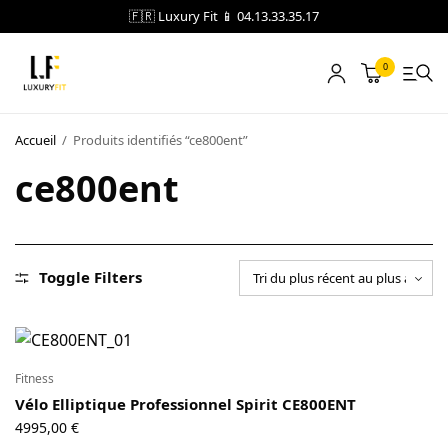
🇫🇷 Luxury Fit 📱 04.13.33.35.17
0
LOCATION
Accueil
/
Produits identifiés “ce800ent”
ce800ent
NOTRE CATALOGUE
BLOG
A PROPOS
Toggle Filters
CONTACT
Fitness
Blog
Vélo Elliptique Professionnel Spirit CE800ENT
Boutique
4995,00
€
A propos