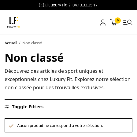
🇫🇷 Luxury Fit 📱 04.13.33.35.17
0
LOCATION
Accueil
/
Non classé
Non classé
NOTRE CATALOGUE
BLOG
Découvrez des articles de sport uniques et
exceptionnels chez Luxury Fit. Explorez notre sélection
A PROPOS
non classée pour des trouvailles exclusives.
CONTACT
Toggle Filters
Blog
Aucun produit ne correspond à votre sélection.
Boutique
A propos