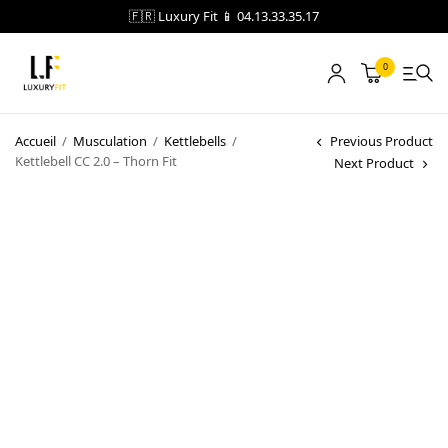
🇫🇷 Luxury Fit 📱 04.13.33.35.17
0
LOCATION
Accueil
/
Musculation
/
Kettlebells
/
Previous Product
Kettlebell CC 2.0 – Thorn Fit
Next Product
NOTRE CATALOGUE
BLOG
A PROPOS
CONTACT
Blog
Boutique
A propos