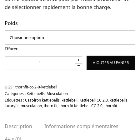
de sélectionner rapidement la bonne charge.
Poids
Effacer
AJOUTER AU PANIER
UGS :
thornfit-cc-2-0-kettlebell
Catégories :
Kettlebells
,
Musculation
Étiquettes :
Cast-iron kettlebells
,
kettlebell
,
Kettlebell CC 2.0
,
kettlebells
,
luxuryfit
,
musculation
,
thorn fit
,
thorn fit Kettlebell CC 2.0
,
thornfit
Description
Informations complémentaires
Avis (0)