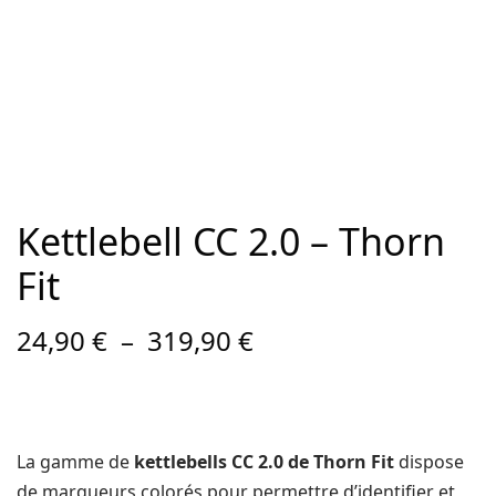
Contact
Copyright © 2024 Luxury Fit. All rights reserved.
Kettlebell CC 2.0 – Thorn
Fit
Plage
24,90
€
–
319,90
€
de prix :
24,90 €
à
319,90 €
La gamme de
kettlebells CC 2.0 de Thorn Fit
dispose
de marqueurs colorés pour permettre d’identifier et