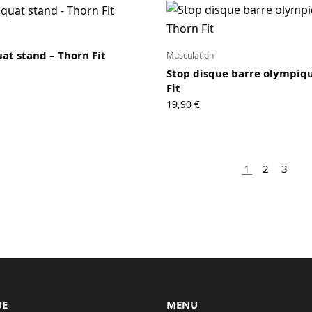
at stand – Thorn Fit
Musculation
Stop disque barre olympiq
Fit
19,90
€
1
2
3
UE
MENU