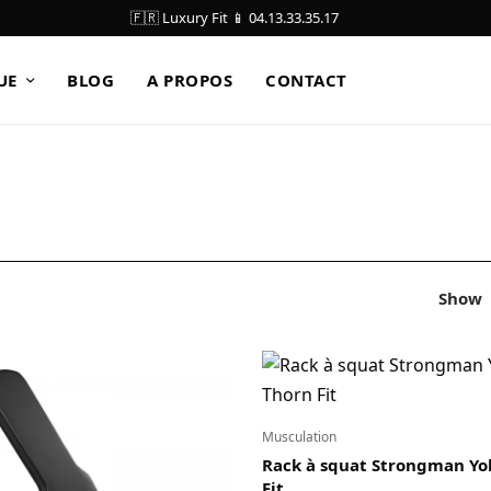
🇫🇷 Luxury Fit 📱 04.13.33.35.17
UE
BLOG
A PROPOS
CONTACT
Show
Musculation
Rack à squat Strongman Yo
Fit