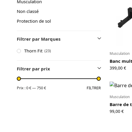
Musculation
A propos
Non classé
Contact
Protection de sol
Copyright © 2024 Luxury Fit. All rights reserved.
Filtrer par Marques
Thorn Fit
(23)
Musculation
Banc multi
399,00
€
Filtrer par prix
FILTRER
Prix :
0 €
—
750 €
Musculation
Barre de 
99,00
€