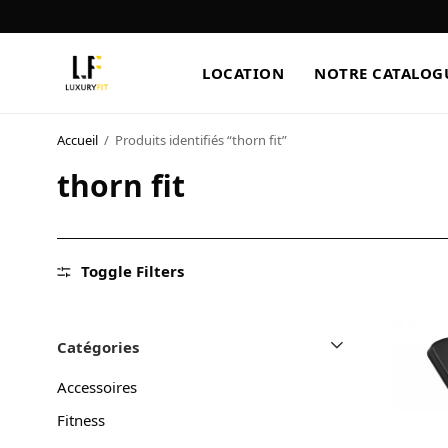
LOCATION
NOTRE CATALOG
Accueil
/
Produits identifiés “thorn fit”
LOCATION
thorn fit
NOTRE CATALOGUE
BLOG
Toggle Filters
A PROPOS
CONTACT
Catégories
Accessoires
Fitness
Blog
Boutique