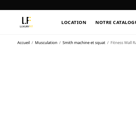
LOCATION
NOTRE CATALOG
Accueil
/
Musculation
/
Smith machine et squat
/
Fitness Wall 
LOCATION
NOTRE CATALOGUE
BLOG
A PROPOS
CONTACT
Blog
Boutique