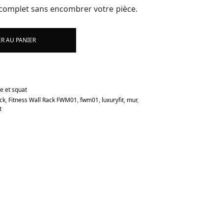
complet sans encombrer votre pièce.
R AU PANIER
e et squat
ack
,
Fitness Wall Rack FWM01
,
fwm01
,
luxuryfit
,
mur
,
t