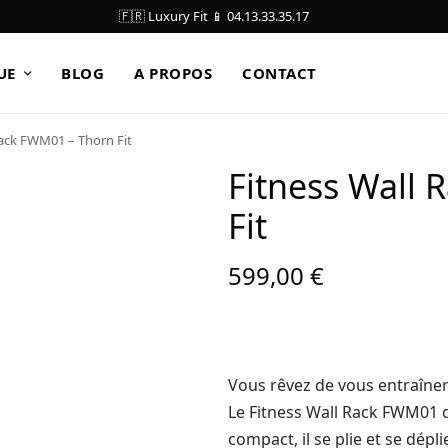
🇫🇷 Luxury Fit 📱 04.13.33.35.17
UE
BLOG
A PROPOS
CONTACT
Rack FWM01 – Thorn Fit
Fitness Wall
Fit
599,00
€
Vous rêvez de vous entraîner
Le Fitness Wall Rack FWM01 de
compact, il se plie et se dépli