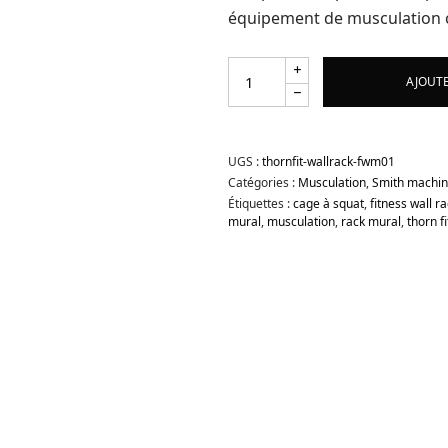
équipement de musculation 
AJOUTE
UGS :
thornfit-wallrack-fwm01
Catégories :
Musculation
,
Smith machin
Étiquettes :
cage à squat
,
fitness wall r
mural
,
musculation
,
rack mural
,
thorn fi