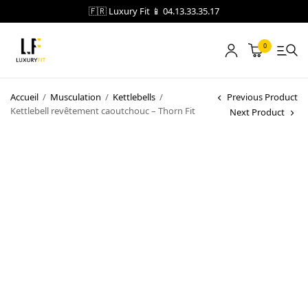
🇫🇷 Luxury Fit 📱 04.13.33.35.17
0
LOCATION
Accueil
/
Musculation
/
Kettlebells
/
Previous Product
Kettlebell revêtement caoutchouc – Thorn Fit
Next Product
NOTRE CATALOGUE
BLOG
A PROPOS
CONTACT
Blog
Boutique
A propos