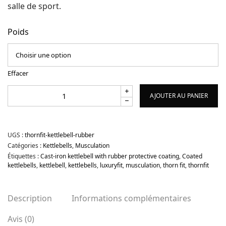
salle de sport.
Poids
Effacer
AJOUTER AU PANIER
UGS :
thornfit-kettlebell-rubber
Catégories :
Kettlebells
,
Musculation
Étiquettes :
Cast-iron kettlebell with rubber protective coating
,
Coated
kettlebells
,
kettlebell
,
kettlebells
,
luxuryfit
,
musculation
,
thorn fit
,
thornfit
Description
Informations complémentaires
Avis (0)