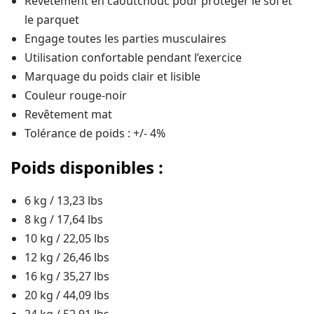
Revêtement en caoutchouc pour protéger le sol et
le parquet
Engage toutes les parties musculaires
Utilisation confortable pendant l’exercice
Marquage du poids clair et lisible
Couleur rouge-noir
Revêtement mat
Tolérance de poids : +/- 4%
Poids disponibles :
6 kg / 13,23 lbs
8 kg / 17,64 lbs
10 kg / 22,05 lbs
12 kg / 26,46 lbs
16 kg / 35,27 lbs
20 kg / 44,09 lbs