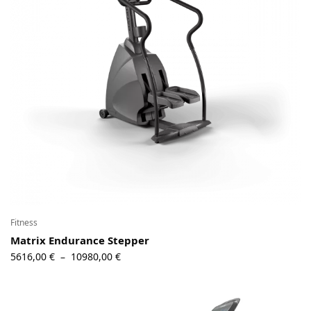
Contact
Copyright © 2024 Luxury Fit. All rights reserved.
Fitness
Matrix Endurance Stepper
Plage de
5616,00
€
10980,00
€
–
prix :
5616,00 €
à