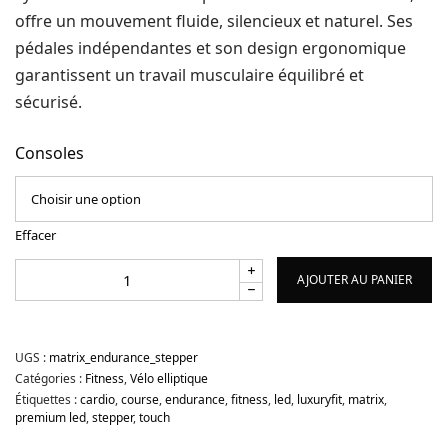
offre un mouvement fluide, silencieux et naturel. Ses
pédales indépendantes et son design ergonomique
garantissent un travail musculaire équilibré et
sécurisé.
Consoles
Effacer
AJOUTER AU PANIER
UGS :
matrix_endurance_stepper
Catégories :
Fitness
,
Vélo elliptique
Étiquettes :
cardio
,
course
,
endurance
,
fitness
,
led
,
luxuryfit
,
matrix
,
premium led
,
stepper
,
touch