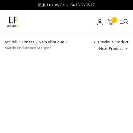
🇫🇷 Luxury Fit 📱 04.13.33.35.17
0
LOCATION
Accueil
/
Fitness
/
Vélo elliptique
/
Previous Product
Matrix Endurance Stepper
Next Product
NOTRE CATALOGUE
BLOG
A PROPOS
CONTACT
Blog
Boutique
A propos