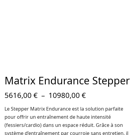
Matrix Endurance Stepper
Plage de
5616,00
€
–
10980,00
€
prix :
5616,00 €
Le Stepper Matrix Endurance est la solution parfaite
à
pour offrir un entraînement de haute intensité
10980,00 €
(fessiers/cardio) dans un espace réduit. Grâce à son
système d’entraînement par courroie sans entretien, il