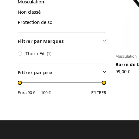
Musculation
A propos
Non classé
Contact
Protection de sol
Copyright © 2024 Luxury Fit. All rights reserved.
Filtrer par Marques
Thorn Fit
(1)
Musculation
Barre de 
99,00
€
Filtrer par prix
FILTRER
Prix :
90 €
—
100 €