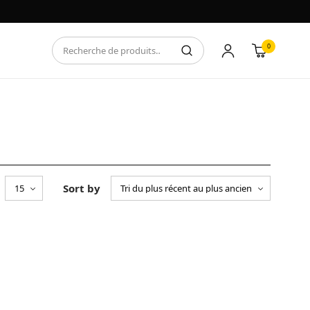
0
Sort by