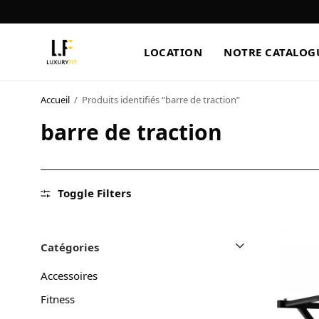
LOCATION
NOTRE CATALOG
Accueil
/
Produits identifiés “barre de traction”
LOCATION
barre de traction
NOTRE CATALOGUE
BLOG
Toggle Filters
A PROPOS
CONTACT
Catégories
Accessoires
Fitness
Blog
Boutique