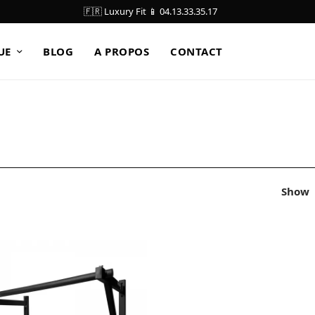
🇫🇷 Luxury Fit 📱 04.13.33.35.17
UE
BLOG
A PROPOS
CONTACT
Show