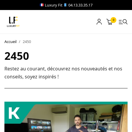
Luxury Fit
04.13.33.35.17
0
LOCATION
Accueil
/
2450
NOTRE CATALOGUE
2450
BLOG
Restez au courant, découvrez nos nouveautés et nos
conseils, soyez inspirés !
A PROPOS
CONTACT
Blog
Boutique
A propos