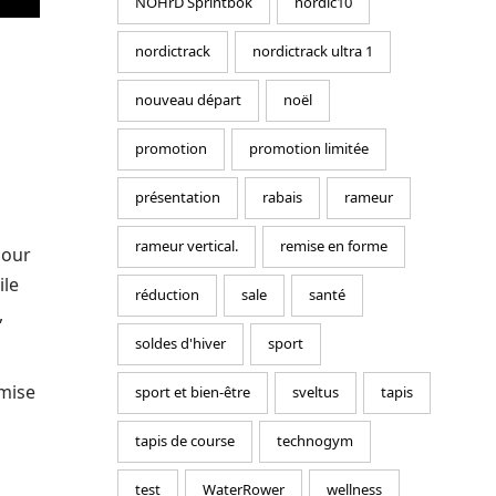
NOHrD Sprintbok
nordic10
nordictrack
nordictrack ultra 1
nouveau départ
noël
promotion
promotion limitée
présentation
rabais
rameur
rameur vertical.
remise en forme
pour
ile
réduction
sale
santé
,
soldes d'hiver
sport
imise
sport et bien-être
sveltus
tapis
tapis de course
technogym
test
WaterRower
wellness