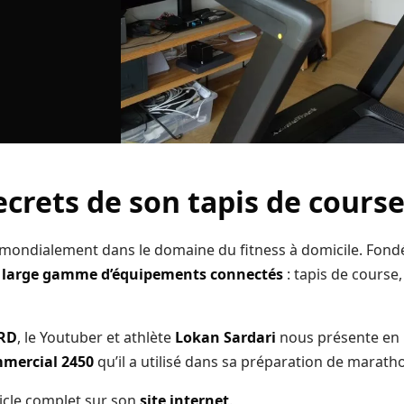
ecrets de son tapis de cours
ondialement dans le domaine du fitness à domicile. Fond
 large gamme d’équipements connectés
: tapis de course,
HRD
, le Youtuber et athlète
Lokan Sardari
nous présente en
mercial 2450
qu’il a utilisé dans sa préparation de marath
ticle complet sur son
site internet
.