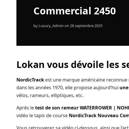
Commercial 2450
A propos
Contact
by
Luxury_Admin
on
28 septembre 2025
Copyright © 2024 Luxury Fit. All rights reserved.
Lokan vous dévoile les s
NordicTrack
est une marque américaine reconnue m
dans les années 1970, elle propose aujourd’hui
une
vélos, rameurs, elliptiques, etc.
Après le
test de son rameur WATERROWER | NO
vidéo le tapis de course
NordicTrack Nouveau Com
Vous retrouverez sa vidéo ci-dessous, ainsi que l’ar