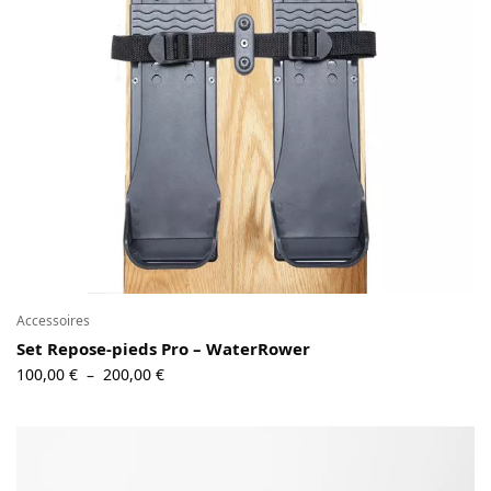
Contact
Copyright © 2024 Luxury Fit. All rights reserved.
Accessoires
Set Repose-pieds Pro – WaterRower
Plage
100,00
€
200,00
€
–
de prix :
100,00 €
à
200,00 €