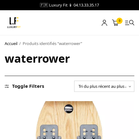
🇫🇷 Luxury Fit 📱 04.13.33.35.17
0
LOCATION
Accueil
/
Produits identifiés “waterrower”
waterrower
NOTRE CATALOGUE
BLOG
A PROPOS
Toggle Filters
CONTACT
Blog
Boutique
A propos