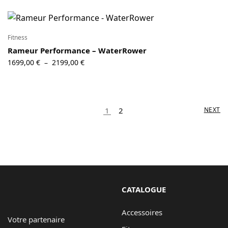
Fitness
Rameur Performance – WaterRower
Plage de
1699,00
€
2199,00
€
–
prix :
1699,00 €
à
2199,00 €
1
2
NEXT
CATALOGUE
Accessoires
Votre partenaire