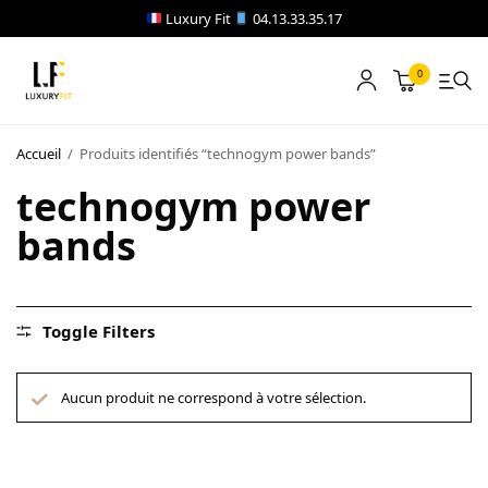
Luxury Fit
04.13.33.35.17
0
LOCATION
Accueil
/
Produits identifiés “technogym power bands”
NOTRE CATALOGUE
technogym power
bands
BLOG
A PROPOS
Toggle Filters
CONTACT
Aucun produit ne correspond à votre sélection.
Blog
Boutique
A propos