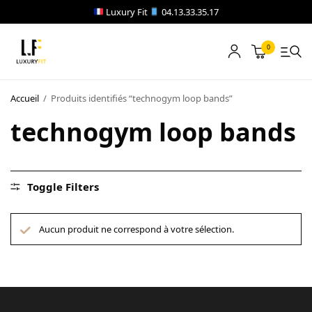
Luxury Fit
04.13.33.35.17
0
LOCATION
Accueil
/
Produits identifiés “technogym loop bands”
NOTRE CATALOGUE
technogym loop bands
BLOG
A PROPOS
Toggle Filters
CONTACT
Aucun produit ne correspond à votre sélection.
Blog
Boutique
A propos