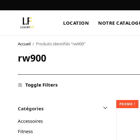
LOCATION
NOTRE CATALOG
Accueil
/
Produits identifiés “rw900”
LOCATION
rw900
NOTRE CATALOGUE
BLOG
Toggle Filters
A PROPOS
PROMO !
CONTACT
Catégories
Accessoires
Fitness
Blog
Boutique