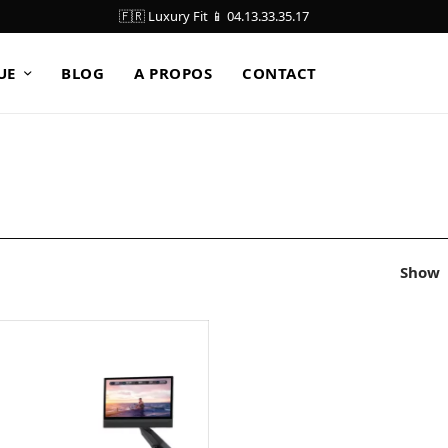
🇫🇷 Luxury Fit 📱 04.13.33.35.17
UE
BLOG
A PROPOS
CONTACT
Show