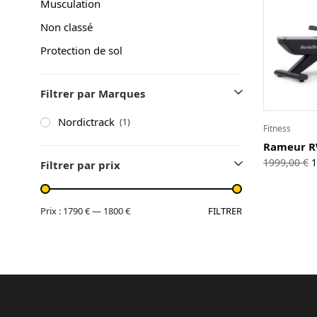
Musculation
A propos
Non classé
Contact
Protection de sol
Copyright © 2024 Luxury Fit. All rights reserved.
Filtrer par Marques
Nordictrack
(1)
Fitness
Rameur R
L
1999,00
€
1
Filtrer par prix
i
é
1
FILTRER
Prix :
1790 €
—
1800 €