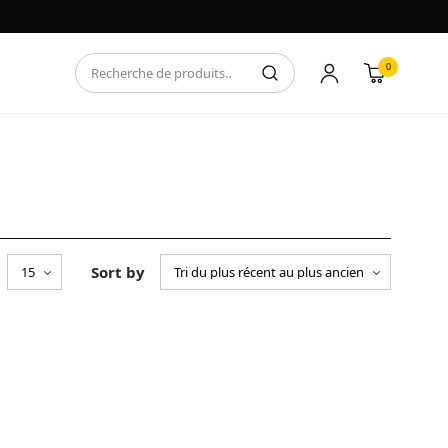
0
Sort by