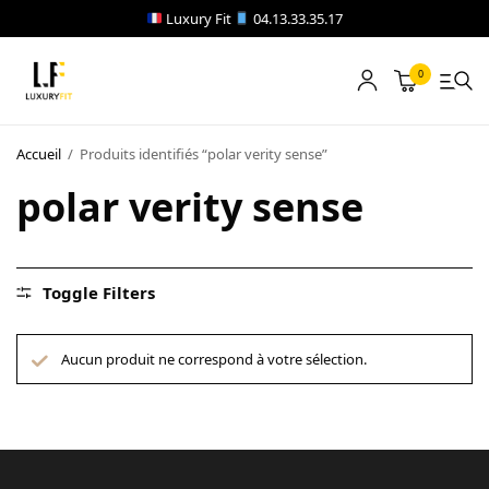
Luxury Fit
04.13.33.35.17
0
LOCATION
Accueil
/
Produits identifiés “polar verity sense”
NOTRE CATALOGUE
polar verity sense
BLOG
A PROPOS
Toggle Filters
CONTACT
Aucun produit ne correspond à votre sélection.
Blog
Boutique
A propos