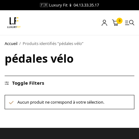
🇫🇷 Luxury Fit 📱 04.13.33.35.17
0
LOCATION
Accueil
/
Produits identifiés “pédales vélo”
pédales vélo
NOTRE CATALOGUE
BLOG
A PROPOS
Toggle Filters
CONTACT
Aucun produit ne correspond à votre sélection.
Blog
Boutique
A propos