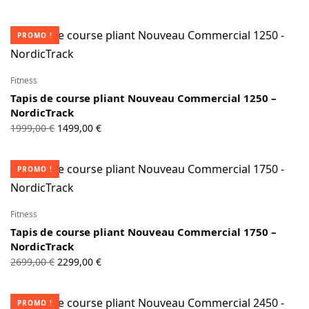
PROMO !
Fitness
Tapis de course pliant Nouveau Commercial 1250 –
NordicTrack
Le prix
Le prix
1999,00
€
1499,00
€
initial
actuel
était :
est :
PROMO !
1999,00 €.
1499,00 €.
Fitness
Tapis de course pliant Nouveau Commercial 1750 –
NordicTrack
Le prix
Le prix
2699,00
€
2299,00
€
initial
actuel
était :
est :
PROMO !
2699,00 €.
2299,00 €.