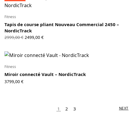
Fitness
Tapis de course pliant Nouveau Commercial 2450 –
NordicTrack
Le prix
Le prix
2999,00
€
2499,00
€
initial
actuel
était :
est :
2999,00 €.
2499,00 €.
Fitness
Miroir connecté Vault – NordicTrack
3799,00
€
1
2
3
NEXT