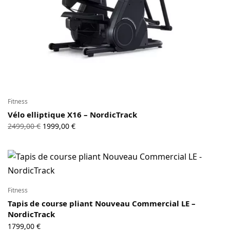
Fitness
Vélo elliptique X16 – NordicTrack
Le prix
Le prix
2499,00
€
1999,00
€
initial
actuel
était :
est :
2499,00 €.
1999,00 €.
Fitness
Tapis de course pliant Nouveau Commercial LE –
NordicTrack
1799,00
€