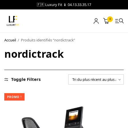
🇫🇷 Luxury Fit 📱 04.13.33.35.17
0
LOCATION
Accueil
/
Produits identifiés “nordictrack”
nordictrack
NOTRE CATALOGUE
BLOG
A PROPOS
Toggle Filters
CONTACT
PROMO !
Blog
Boutique
A propos