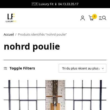
🇫🇷 Luxury Fit 📱 04.13.33.35.17
0
LOCATION
Accueil
/
Produits identifiés “nohrd poulie”
nohrd poulie
NOTRE CATALOGUE
BLOG
A PROPOS
Toggle Filters
CONTACT
Blog
Boutique
A propos