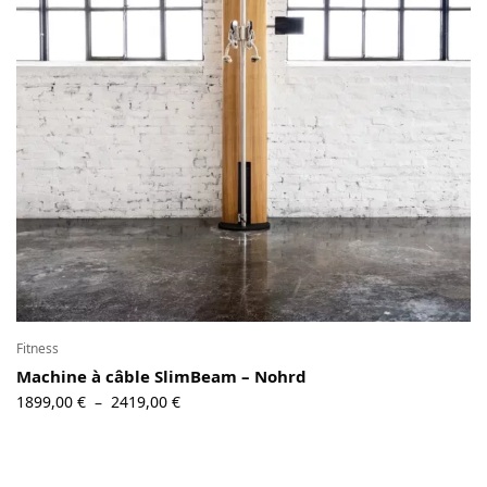
Contact
Copyright © 2024 Luxury Fit. All rights reserved.
Fitness
Machine à câble SlimBeam – Nohrd
Plage de
1899,00
€
2419,00
€
–
prix :
1899,00 €
à