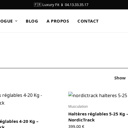
🇫🇷 Luxury Fit 📱 04.13.33.35.17
LOGUE
BLOG
A PROPOS
CONTACT
Show
Musculation
Haltères réglables 5-25 Kg 
NordicTrack
églables 4-20 Kg –
399,00
€
ck