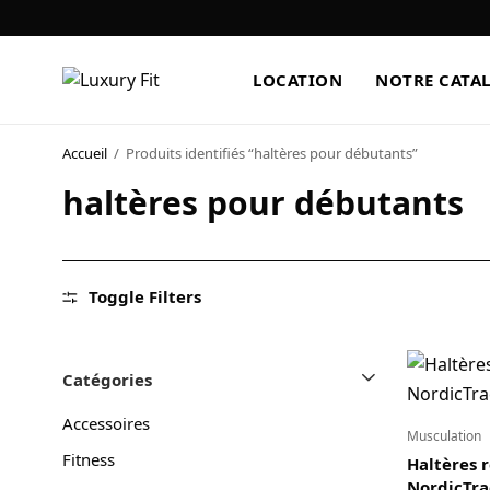
LOCATION
NOTRE CATA
Accueil
/
Produits identifiés “haltères pour débutants”
LOCATION
haltères pour débutants
NOTRE CATALOGUE
BLOG
Toggle Filters
A PROPOS
CONTACT
Catégories
Accessoires
Musculation
Fitness
Blog
Haltères r
NordicTra
Boutique