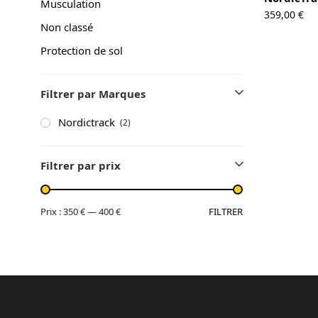
Musculation
359,00
€
A propos
Non classé
Contact
Protection de sol
Copyright © 2024 Luxury Fit. All rights reserved.
Filtrer par Marques
Nordictrack
(2)
Filtrer par prix
FILTRER
Prix :
350 €
—
400 €