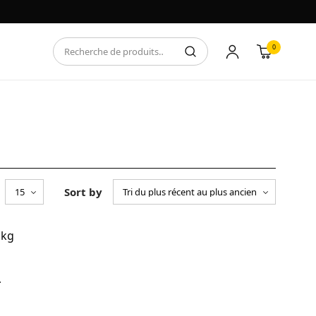
0
Sort by
–