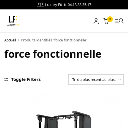
🇫🇷 Luxury Fit 📱 04.13.33.35.17
0
LOCATION
Accueil
/
Produits identifiés “force fonctionnelle”
force fonctionnelle
NOTRE CATALOGUE
BLOG
A PROPOS
Toggle Filters
CONTACT
Blog
Boutique
A propos