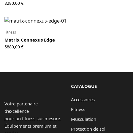
8280,00
€
Fitness
Matrix Connexus Edge
5880,00
€
CATALOGUE
Accessoires
Votre partenaire
Fitness
d’excellence
pour un fitness sur-mesure.
Musculation
Équipements premium et
Protection de sol