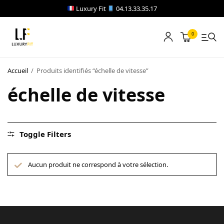
Luxury Fit
04.13.33.35.17
0
LOCATION
Accueil
/
Produits identifiés “échelle de vitesse”
NOTRE CATALOGUE
échelle de vitesse
BLOG
A PROPOS
Toggle Filters
CONTACT
Aucun produit ne correspond à votre sélection.
Blog
Boutique
A propos