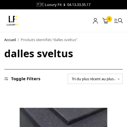
🇫🇷 Luxury Fit 📱 04.13.33.35.17
0
LOCATION
Accueil
/
Produits identifiés “dalles sveltus”
dalles sveltus
NOTRE CATALOGUE
BLOG
A PROPOS
Toggle Filters
CONTACT
Blog
Boutique
A propos