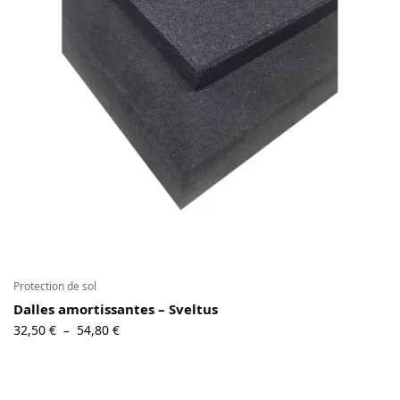
Contact
Copyright © 2024 Luxury Fit. All rights reserved.
Protection de sol
Dalles amortissantes – Sveltus
Plage
32,50
€
54,80
€
–
de
prix :
32,50 €