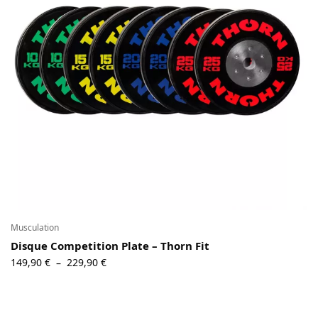
Contact
Copyright © 2024 Luxury Fit. All rights reserved.
Musculation
Disque Competition Plate – Thorn Fit
Plage
149,90
€
229,90
€
–
de prix :
149,90 €
à