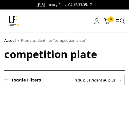
🇫🇷 Luxury Fit 📱 04.13.33.35.17
0
LOCATION
Accueil
/
Produits identifiés “competition plate”
competition plate
NOTRE CATALOGUE
BLOG
A PROPOS
Toggle Filters
CONTACT
Blog
Boutique
A propos