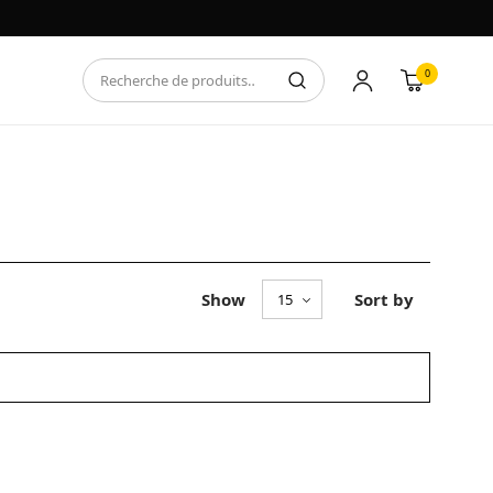
0
Show
Sort by