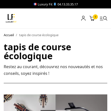
Luxury Fit
04.13.33.35.17
0
LOCATION
Accueil
/
tapis de course écologique
NOTRE CATALOGUE
tapis de course
écologique
BLOG
A PROPOS
Restez au courant, découvrez nos nouveautés et nos
conseils, soyez inspirés !
CONTACT
Blog
Boutique
A propos