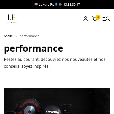
Luxury Fit
04.13.33.35.17
0
LOCATION
Accueil
/
performance
NOTRE CATALOGUE
performance
BLOG
Restez au courant, découvrez nos nouveautés et nos
conseils, soyez inspirés !
A PROPOS
CONTACT
Blog
Boutique
A propos