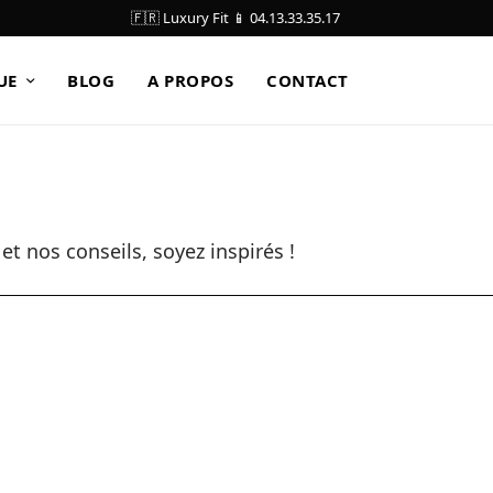
🇫🇷 Luxury Fit 📱 04.13.33.35.17
UE
BLOG
A PROPOS
CONTACT
t nos conseils, soyez inspirés !