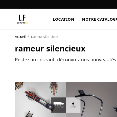
LOCATION
NOTRE CATALOG
Accueil
/
rameur silencieux
LOCATION
rameur silencieux
NOTRE CATALOGUE
Restez au courant, découvrez nos nouveautés e
BLOG
A PROPOS
CONTACT
Blog
Boutique