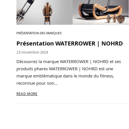
A propos
Contact
PRÉSENTATION DES MARQUES
Copyright © 2024 Luxury Fit. All rights reserved.
Présentation WATERROWER | NOHRD
23 novembre 2024
Découvrez la marque WATERROWER | NOHRD et ses
produits phares WATERROWER | NOHRD est une
marque emblématique dans le monde du fitness,
reconnue pour son…
READ MORE