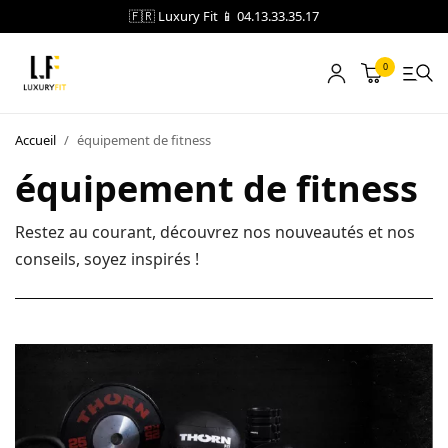
🇫🇷 Luxury Fit 📱 04.13.33.35.17
0
LOCATION
Accueil
/
équipement de fitness
équipement de fitness
NOTRE CATALOGUE
BLOG
Restez au courant, découvrez nos nouveautés et nos
conseils, soyez inspirés !
A PROPOS
CONTACT
Blog
Boutique
A propos