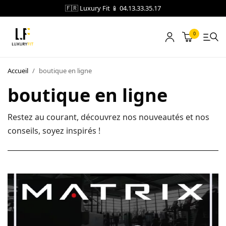
🇫🇷 Luxury Fit 📱 04.13.33.35.17
0
LOCATION
Accueil
/
boutique en ligne
boutique en ligne
NOTRE CATALOGUE
BLOG
Restez au courant, découvrez nos nouveautés et nos
conseils, soyez inspirés !
A PROPOS
CONTACT
Blog
Boutique
A propos