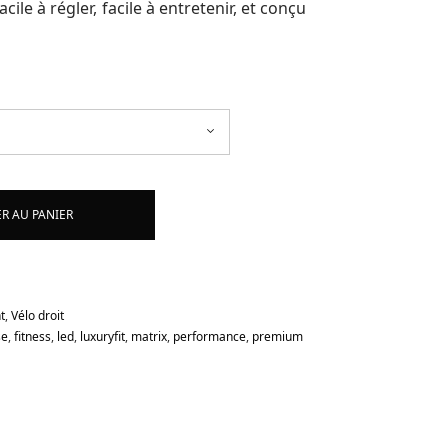
cile à régler, facile à entretenir, et conçu
R AU PANIER
t
,
Vélo droit
se
,
fitness
,
led
,
luxuryfit
,
matrix
,
performance
,
premium