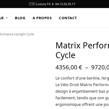
🇫🇷 Luxury Fit 📱 04.13.33.35.17
UE
BLOG
A PROPOS
CONTACT
formance Upright Cycle
Matrix Perfo
Cycle
4356,00
€
–
9720,
Le confort d’une berline, l’e
Le Vélo Droit Matrix Performan
design à enjambement bas per
facilement, tandis que son gu
ergonomique offrent une pos