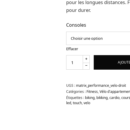
pour les longues distances. Fa
pour durer.
Consoles
Effacer
AJOUTE
UGS :
matrix_performance_velo-droit
Catégories :
Fitness
,
Vélo d'appartemen
Étiquettes :
biking
,
bikking
,
cardio
,
cour
led
,
touch
,
velo