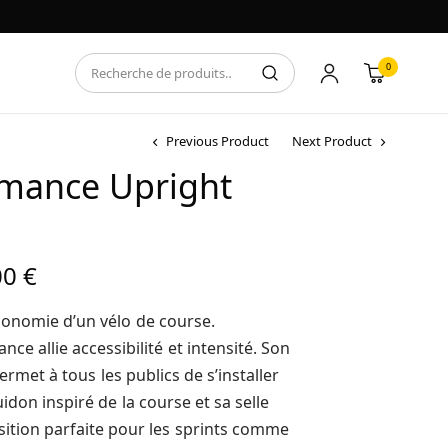
0
Previous Product
Next Product
rmance Upright
Plage de
00
€
prix :
4356,00 €
rgonomie d’un vélo de course.
à
ce allie accessibilité et intensité. Son
9720,00 €
met à tous les publics de s’installer
idon inspiré de la course et sa selle
ition parfaite pour les sprints comme