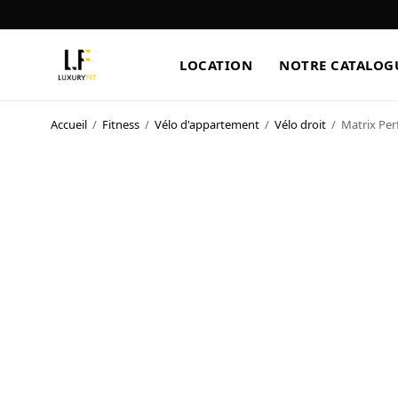
LOCATION
NOTRE CATALOG
Accueil
/
Fitness
/
Vélo d'appartement
/
Vélo droit
/
Matrix Per
LOCATION
NOTRE CATALOGUE
BLOG
A PROPOS
CONTACT
Blog
Boutique