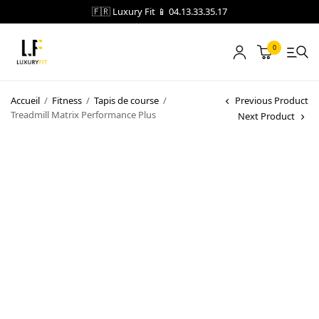
🇫🇷 Luxury Fit 📱 04.13.33.35.17
0
LOCATION
Accueil
/
Fitness
/
Tapis de course
/
Previous Product
Treadmill Matrix Performance Plus
Next Product
NOTRE CATALOGUE
BLOG
A PROPOS
CONTACT
Blog
Boutique
A propos