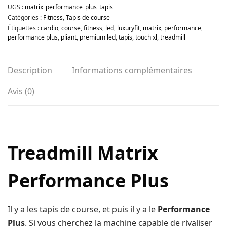
UGS :
matrix_performance_plus_tapis
Catégories :
Fitness
,
Tapis de course
Étiquettes :
cardio
,
course
,
fitness
,
led
,
luxuryfit
,
matrix
,
performance
,
performance plus
,
pliant
,
premium led
,
tapis
,
touch xl
,
treadmill
Description
Informations complémentaires
Avis (0)
Treadmill
Matrix
Performance Plus
Il y a les tapis de course, et puis il y a le
Performance
Plus
. Si vous cherchez la machine capable de rivaliser