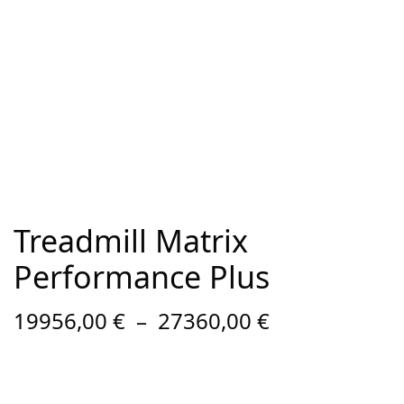
Treadmill Matrix
Performance Plus
Plage de
19956,00
€
–
27360,00
€
prix :
19956,00 €
à