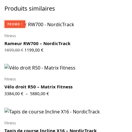
Produits similaires
PROMO !
Fitness
Rameur RW700 – NordicTrack
Le prix
Le prix
1699,00
€
1199,00
€
initial
actuel
était :
est :
1699,00 €.
1199,00 €.
Fitness
Vélo droit R50 – Matrix Fitness
Plage de
3384,00
€
5880,00
€
–
prix :
3384,00 €
à
5880,00 €
Fitness
Tapis de course Incline X16 – NordicTrack