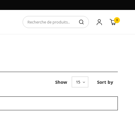
0
Show
Sort by