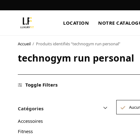
LOCATION
NOTRE CATALOG
Accueil
/
Produits identifiés “technogym run personal”
LOCATION
technogym run personal
NOTRE CATALOGUE
BLOG
Toggle Filters
A PROPOS
CONTACT
Aucun
Catégories
Accessoires
Fitness
Blog
Boutique