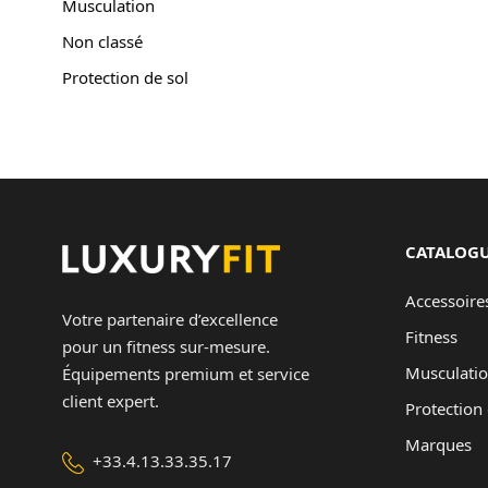
Musculation
A propos
Non classé
Contact
Protection de sol
Copyright © 2024 Luxury Fit. All rights reserved.
CATALOG
Accessoire
Votre partenaire d’excellence
Fitness
pour un fitness sur-mesure.
Musculati
Équipements premium et service
client expert.
Protection 
Marques
+33.4.13.33.35.17