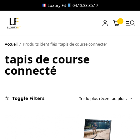
Luxury Fit
04.13.33.35.17
0
LOCATION
Accueil
/
Produits identifiés “tapis de course connecté”
NOTRE CATALOGUE
tapis de course
connecté
BLOG
A PROPOS
CONTACT
Toggle Filters
Blog
Boutique
A propos