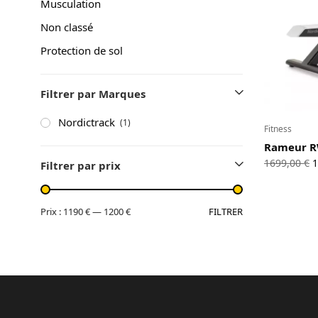
Musculation
A propos
Non classé
Contact
Protection de sol
Copyright © 2024 Luxury Fit. All rights reserved.
Filtrer par Marques
Nordictrack
(1)
Fitness
Rameur R
L
1699,00
€
1
Filtrer par prix
i
é
1
FILTRER
Prix :
1190 €
—
1200 €