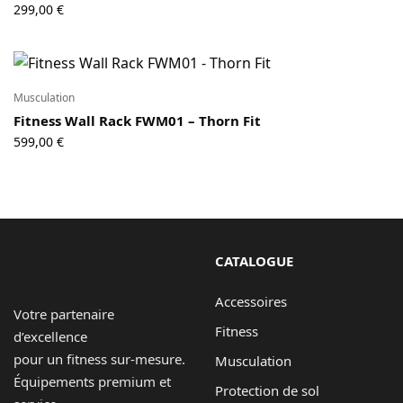
299,00
€
Musculation
Fitness Wall Rack FWM01 – Thorn Fit
599,00
€
CATALOGUE
Accessoires
Votre partenaire
Fitness
d’excellence
pour un fitness sur-mesure.
Musculation
Équipements premium et
Protection de sol