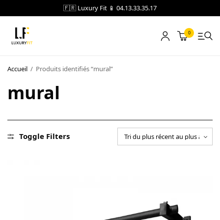
🇫🇷 Luxury Fit 📱 04.13.33.35.17
0
LOCATION
Accueil
/
Produits identifiés “mural”
mural
NOTRE CATALOGUE
BLOG
A PROPOS
Toggle Filters
CONTACT
Blog
Boutique
A propos