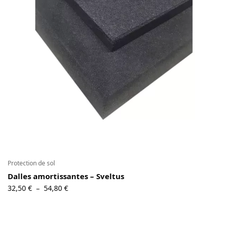
Contact
Copyright © 2024 Luxury Fit. All rights reserved.
Protection de sol
Dalles amortissantes – Sveltus
Plage
32,50
€
54,80
€
–
de
prix :
32,50 €